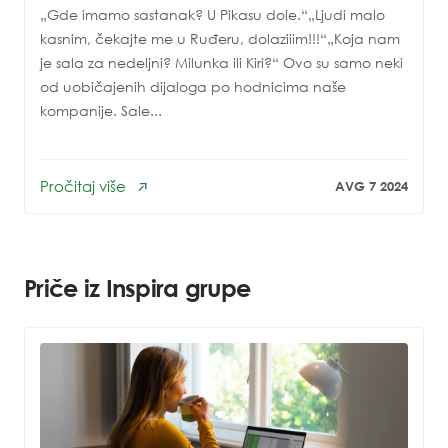
„Gde imamo sastanak? U Pikasu dole.“„Ljudi malo
kasnim, čekajte me u Ruđeru, dolaziiim!!!“„Koja nam
je sala za nedeljni? Milunka ili Kiri?“ Ovo su samo neki
od uobičajenih dijaloga po hodnicima naše
kompanije. Sale...
Pročitaj više
AVG 7 2024
Priče iz Inspira grupe