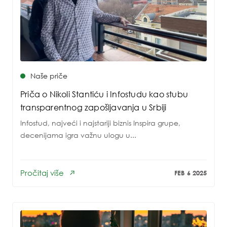
Naše priče
Priča o Nikoli Stantiću i Infostudu kao stubu
transparentnog zapošljavanja u Srbiji
Infostud, najveći i najstariji biznis Inspira grupe,
decenijama igra važnu ulogu u...
Pročitaj više
FEB 6 2025