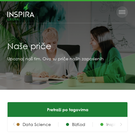
Naše priče
Upoznaj naš tim. Ovo su priče naših zaposlenih
Pretraži po tagovima
i
Data Science
BizKod
Inspira grupa