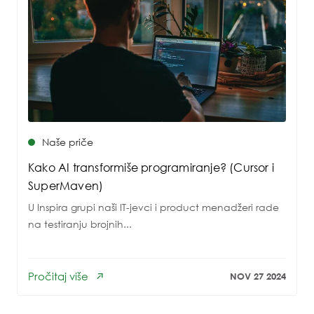
Naše priče
Kako AI transformiše programiranje? (Cursor i
SuperMaven)
U Inspira grupi naši IT-jevci i product menadžeri rade
na testiranju brojnih...
Pročitaj više
NOV 27 2024