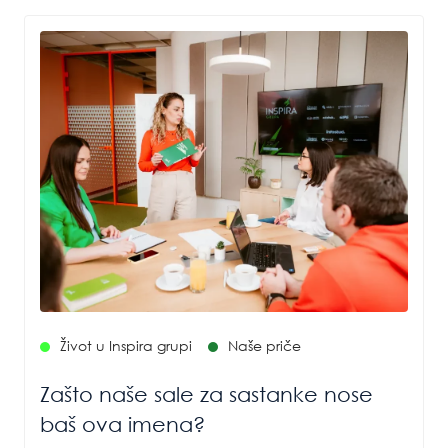
Život u Inspira grupi
Naše priče
Zašto naše sale za sastanke nose
baš ova imena?