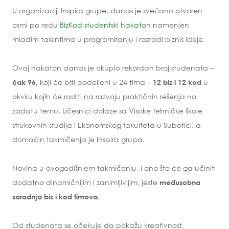
U organizaciji Inspira grupe, danas je svečano otvoren
osmi po redu
BizKod studentski hakaton
namenjen
mladim talentima u programiranju i razradi biznis ideje.
Ovaj hakaton danas je okupio rekordan broj studenata –
koji će biti podeljeni u 24 tima –
u
čak 96,
12 biz i 12 kod
okviru kojih će raditi na razvoju praktičnih rešenja na
zadatu temu. Učesnici dolaze sa Visoke tehničke škole
strukovnih studija i Ekonomskog fakulteta u Subotici, a
domaćin takmičenja je Inspira grupa.
Novina u ovogodišnjem takmičenju, i ono što će ga učiniti
dodatno dinamičnijim i zanimljivijim, jeste
međusobna
saradnja biz i kod timova.
Od studenata se očekuje da pokažu kreativnost,