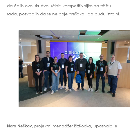
da će ih ovo iskustvo učiniti kompetitivnijim na tržištu
rada, pozvao ih da se ne boje grešaka i da budu istrajni.
, projektni menadžer BizKod-a, upoznala je
Nora Neškov