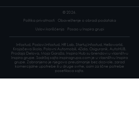
© 2026.
Politika privatnosti
Obaveštenje o obradi podataka
Uslovi korišćenja
Posao u Inspira grupi
Infostud, Poslovi.Infostud, HR Lab, Startuj.Infostud, Helloworld,
Krojačeva škola, Polovni Automobili, 4Zida, Osiguranik, AutoHUB,
Prodaja Delova, Moja Garaža, Inspira Hub su brendovi u vlasništvu
Inspira grupe. Sadržaj sajta inspiragrupa.com je u vlasništvu Inspira
grupe. Zabranjeno je njegovo preuzimanje bez dozvole, zarad
komercijalne upotrebe ili u druge svrhe, osim za lične potrebe
posetilaca sajta.