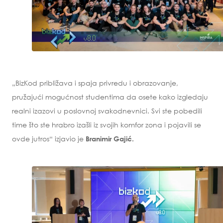
„BizKod približava i spaja privredu i obrazovanje,
pružajući mogućnost studentima da osete kako izgledaju
realni izazovi u poslovnoj svakodnevnici. Svi ste pobedili
time što ste hrabro izašli iz svojih komfor zona i pojavili se
ovde jutros“ izjavio je
Branimir Gajić.