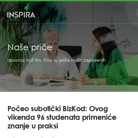
Naše priče
Upoznaj naš tim. Ovo su priče naših zaposlenih
Počeo subotički BizKod: Ovog
vikenda 96 studenata primeniće
znanje u praksi