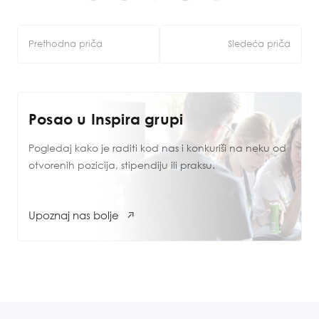
Kretanje
Prethodna priča
Sledeća priča
članka
Posao u Inspira grupi
Pogledaj kako je raditi kod nas i konkuriši na neku od
otvorenih pozicija, stipendiju ili praksu.
Upoznaj nas bolje