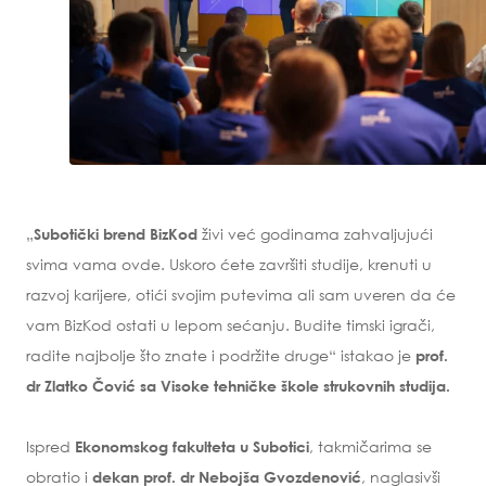
„
živi već godinama zahvaljujući
Subotički brend BizKod
svima vama ovde. Uskoro ćete završiti studije, krenuti u
razvoj karijere, otići svojim putevima ali sam uveren da će
vam BizKod ostati u lepom sećanju. Budite timski igrači,
radite najbolje što znate i podržite druge“ istakao je
prof.
dr Zlatko Čović sa Visoke tehničke škole strukovnih studija.
Ispred
, takmičarima se
Ekonomskog fakulteta u Subotici
obratio i
, naglasivši
dekan prof. dr Nebojša Gvozdenović