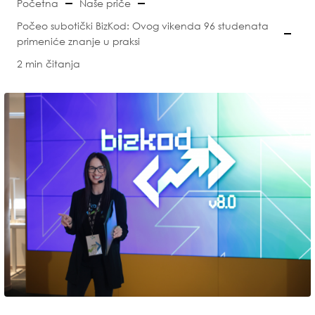
Početna
Naše priče
Počeo subotički BizKod: Ovog vikenda 96 studenata
primeniće znanje u praksi
2 min čitanja