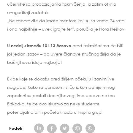
učesnike sa propozicijama takmičenja, a zatim otkrila
ovogodišnji zadatak.
„Ne zaboravite da imate mentore koji su sa vama 24 sata
i ono najbitnije – uvek igrajte fer”, poručila je Nora Neškov.
pred takmičarima će biti
U nedelju između 10 i 13 časova
još jedan izazov – da uvere članove stručnog žirija da je
baš njihova ideja najbolja!
Ekipe koje se dokažu pred žirijem očekuju i zanimljive
nagrade. Kako sa ponosom ističu iz kompanije mnogi
zaposleni su postali deo njihovog tima upravo nakon
BizKod-a, te će ovo iskustvo za neke studente
potencijalno biti i početak rada u Inspira grupi.
Podeli