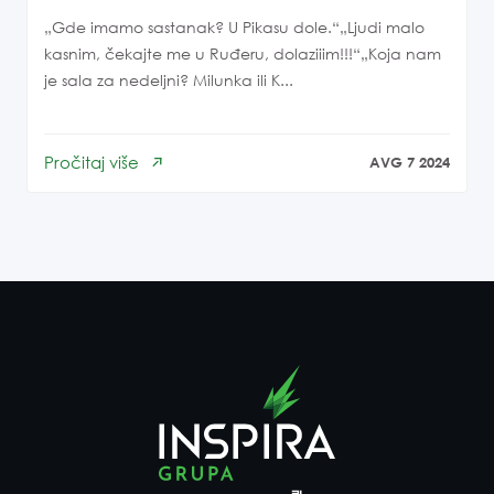
„Gde imamo sastanak? U Pikasu dole.“„Ljudi malo
kasnim, čekajte me u Ruđeru, dolaziiim!!!“„Koja nam
je sala za nedeljni? Milunka ili K...
Pročitaj više
AVG 7 2024