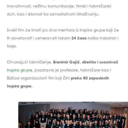
inovativnost, veštinu komunikacije, timski i takmičarski
duh, kao i sklonost ka samostalnom istraživanju.
Svaki tim će imati po dva mentora iz Inspira grupe koji će
ih savetovati i usmeravati tokom
koliko hakaton i
24 časa
traje.
Otvarajući takmičenje,
Branimir Gajić, direktor i suosnivač
Inspira grupe
, pozdravio je profesore, takmičare kao i
BizKod organizacioni tim koji čini
preko 80 zaposlenih
Inspira grupe.