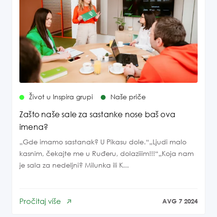
Život u Inspira grupi
Naše priče
Zašto naše sale za sastanke nose baš ova
imena?
„Gde imamo sastanak? U Pikasu dole.“„Ljudi malo
kasnim, čekajte me u Ruđeru, dolaziiim!!!“„Koja nam
je sala za nedeljni? Milunka ili K...
Pročitaj više
AVG 7 2024