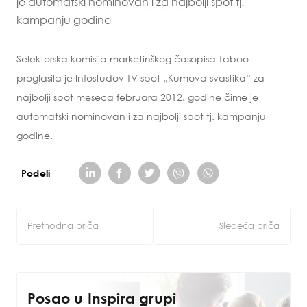
je automatski nominovan i za najbolji spot tj.
kampanju godine
Selektorska komisija marketinškog časopisa Taboo
proglasila je Infostudov TV spot „Kumova svastika” za
najbolji spot meseca februara 2012. godine čime je
automatski nominovan i za najbolji spot tj. kampanju
godine.
Podeli
Kretanje
Prethodna priča
Sledeća priča
članka
Posao u Inspira grupi