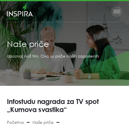
Naše priče
Upoznaj naš tim. Ovo su priče naših zaposlenih
Infostudu nagrada za TV spot
„Kumova svastika“
Početna
Naše priče