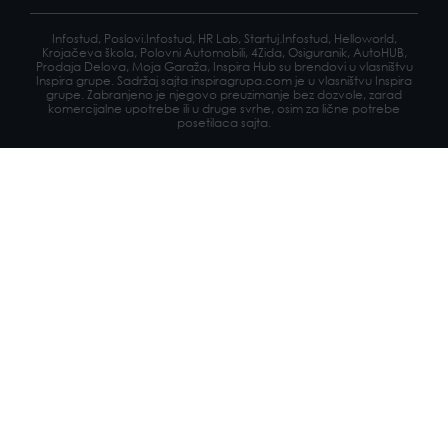
Infostud, Poslovi.Infostud, HR Lab, Startuj.Infostud, Helloworld,
Krojačeva škola, Polovni Automobili, 4Zida, Osiguranik, AutoHUB,
Prodaja Delova, Moja Garaža, Inspira Hub su brendovi u vlasništvu
Inspira grupe. Sadržaj sajta inspiragrupa.com je u vlasništvu Inspira
grupe. Zabranjeno je njegovo preuzimanje bez dozvole, zarad
komercijalne upotrebe ili u druge svrhe, osim za lične potrebe
posetilaca sajta.