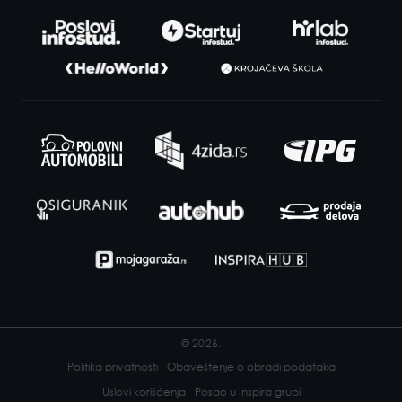
© 2026.
Politika privatnosti
Obaveštenje o obradi podataka
Uslovi korišćenja
Posao u Inspira grupi