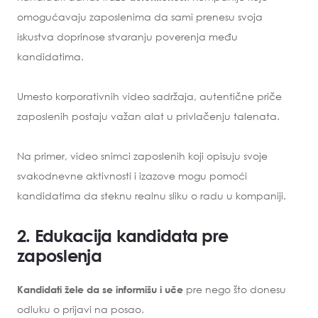
omogućavaju zaposlenima da sami prenesu svoja
iskustva doprinose stvaranju poverenja među
kandidatima.
Umesto korporativnih video sadržaja, autentične priče
zaposlenih postaju važan alat u privlačenju talenata.
Na primer, video snimci zaposlenih koji opisuju svoje
svakodnevne aktivnosti i izazove mogu pomoći
kandidatima da steknu realnu sliku o radu u kompaniji.
2. Edukacija kandidata pre
zaposlenja
pre nego što donesu
Kandidati žele da se informišu i uče
odluku o prijavi na posao.