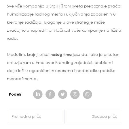
Sve više kompanija u Srbiji i širom sveta prepoznaje značaj
humanizacije radnog mesta i uključivanja zaposlenih u
kreiranje sadržaja. Ulaganje u ove strategije može
značajno unaprediti privlačnost vaše kompanije na tržištu
rada.
Međutim, krajnji utisci
jesu da, iako je prisutan
našeg
tima
entuzijazam u Employer Branding zajednici, problem i
dalje leži u ograničenim resursima i nedostatku podrške
menadžmenta.
Podeli
Kretanje
Prethodna priča
Sledeća priča
članka