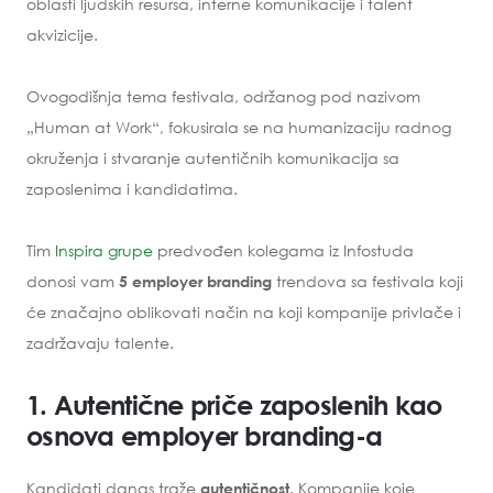
oblasti ljudskih resursa, interne komunikacije i talent
akvizicije.
Ovogodišnja tema festivala, održanog pod nazivom
„Human at Work“, fokusirala se na humanizaciju radnog
okruženja i stvaranje autentičnih komunikacija sa
zaposlenima i kandidatima.
Tim
Inspira grupe
predvođen kolegama iz Infostuda
donosi vam
trendova sa festivala koji
5 employer branding
će značajno oblikovati način na koji kompanije privlače i
zadržavaju talente.
1. Autentične priče zaposlenih kao
osnova employer branding-a
Kandidati danas traže
. Kompanije koje
autentičnost