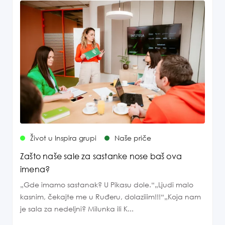
Život u Inspira grupi
Naše priče
Zašto naše sale za sastanke nose baš ova
imena?
„Gde imamo sastanak? U Pikasu dole.“„Ljudi malo
kasnim, čekajte me u Ruđeru, dolaziiim!!!“„Koja nam
je sala za nedeljni? Milunka ili K...