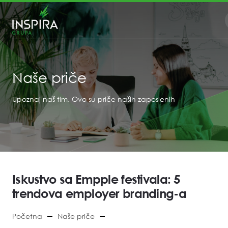
Naše priče
Upoznaj naš tim. Ovo su priče naših zaposlenih
Iskustvo sa Empple festivala: 5
trendova employer branding-a
Početna
Naše priče