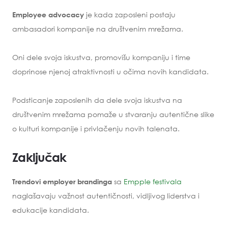
je kada zaposleni postaju
Employee advocacy
ambasadori kompanije na društvenim mrežama.
Oni dele svoja iskustva, promovišu kompaniju i time
doprinose njenoj atraktivnosti u očima novih kandidata.
Podsticanje zaposlenih da dele svoja iskustva na
društvenim mrežama pomaže u stvaranju autentične slike
o kulturi kompanije i privlačenju novih talenata.
Zaključak
sa
Empple festivala
Trendovi employer brandinga
naglašavaju važnost autentičnosti, vidljivog liderstva i
edukacije kandidata.