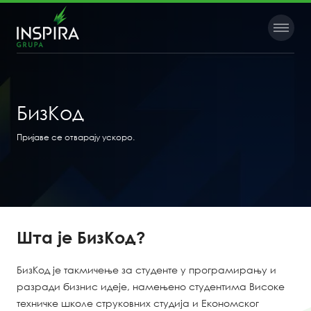
БизКод
Пријаве се отварају ускоро.
Шта је БизКод?
БизКод је такмичење за студенте у програмирању и
разради бизнис идеје, намењено студентима Високе
техничке школе струковних студија и Економског