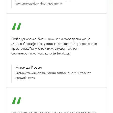
комуникација у Инспира групи
Победа може бити циљ, али сматрам да је
много битније искуство и вештине које стекнете
кроз учешће у оваквим студентским
активностима као што је БизКод.
Милица Ковач
БизКод такмичарка, данас запослена у Интернет
продаји гума
Наши студенти се са Бизкод-а увек врате пуни