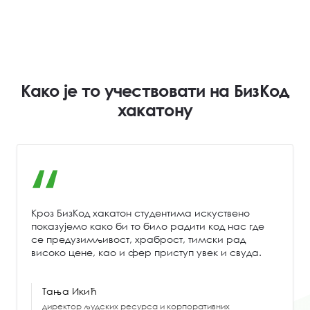
Како је то учествовати на БизКод
хакатону
Кроз БизКод хакатон студентима искуствено
показујемо како би то било радити код нас где
се предузимљивост, храброст, тимски рад
високо цене, као и фер приступ увек и свуда.
Тања Икић
директор људских ресурса и корпоративних