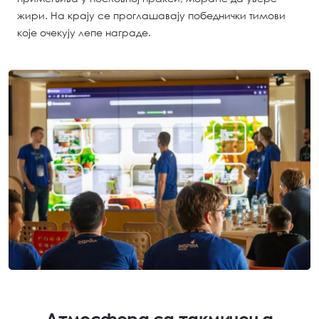
жири. На крају се проглашавају победнички тимови
које очекују лепе награде.