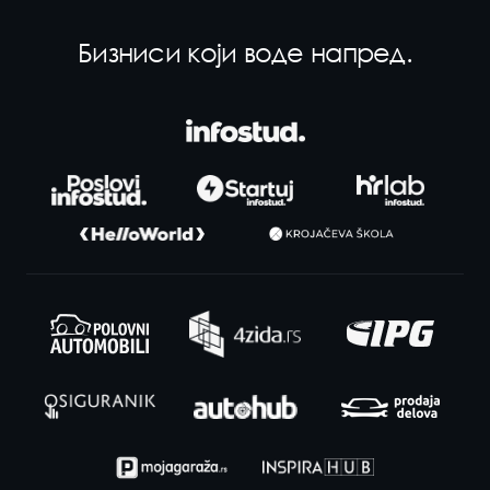
Бизниси који воде напред.