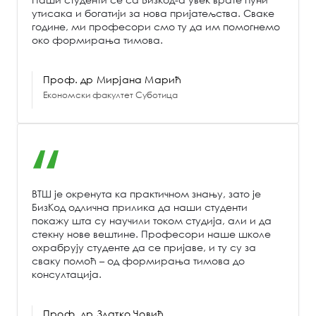
утисака и богатији за нова пријатељства. Сваке
године, ми професори смо ту да им помогнемо
око формирања тимова.
Проф. др Мирјана Марић
Економски факултет Суботица
ВТШ је окренута ка практичном знању, зато је
БизКод одлична прилика да наши студенти
покажу шта су научили током студија, али и да
стекну нове вештине. Професори наше школе
охрабрују студенте да се пријаве, и ту су за
сваку помоћ – од формирања тимова до
консултација.
Проф. др Златко Човић