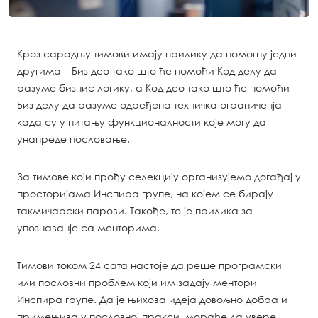
Кроз сарадњу тимови имају прилику да помогну једни
другима – Биз део тако што ће помоћи Код делу да
разуме бизнис логику, а Код део тако што ће помоћи
Биз делу да разуме одређена техничка ограниченја
када су у питању функционалности које могу да
унапреде пословање.
За тимове који прођу селекцију организујемо догађај у
просторијама Инспира групе, на којем се бирају
такмичарски парови. Такође, то је прилика за
упознаванје са менторима.
Тимови током 24 сата настоје да реше програмски
или пословни проблем који им задају ментори
Инспира групе. Да је њихова идеја довољно добра и
примењива у пословној пракси, мораће да увере