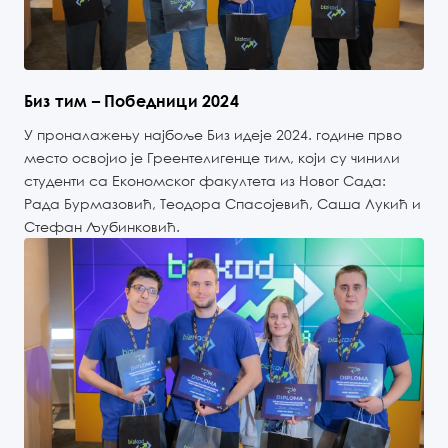
Биз тим – Победници 2024
У проналажењу најбоље Биз идеје 2024. године прво
место освојио је Греентелигенце тим, који су чинили
студенти са Економског факултета из Новог Сада:
Рада Бурмазовић, Теодора Спасојевић, Саша Лукић и
Стефан Љубинковић.