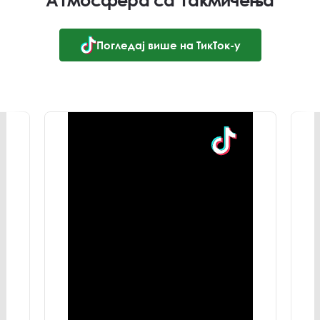
Атмосфера са такмичења
Погледај више на ТикТок-у