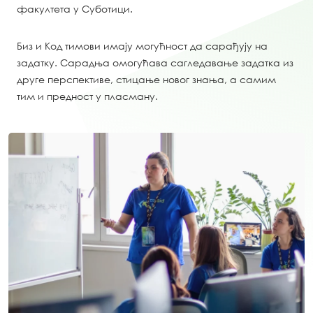
факултета у Суботици.
Биз и Код тимови имају могућност да сарађују на
задатку. Сарадња омогућава сагледавање задатка из
друге перспективе, стицање новог знања, а самим
тим и предност у пласману.