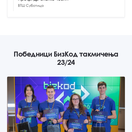
ВТШ Суботица
Победници БизКод такмичења
23/24