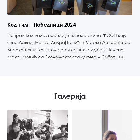
Код тим – Победници 2024
Испред Код дела, победу је однела екипа ЖСОН коју
чине Давид Јурчек, Андреј Бачић и Марко Даворија са
Високе техничке школе струковних студија и Јелена
Максимовић са Економског факултета у Суботици.
Галерија